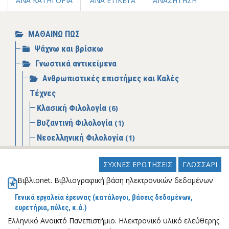
ΑΝΑ ΚΑΤΗΓΟΡΙΑ
ΑΝΑ ΕΤΙΚΕΤΑ
ΑΝΑΖΗΤΗΣΗ
ΜΑΘΑΙΝΩ ΠΩΣ
Ψάχνω και βρίσκω
Γνωστικά αντικείμενα
Ανθρωπιστικές επιστήμες και Καλές
Τέχνες
Κλασική Φιλολογία
(6)
Βυζαντινή Φιλολογία
(1)
Νεοελληνική Φιλολογία
(1)
Λαογραφία
(1)
ΣΥΧΝΕΣ ΕΡΩΤΗΣΕΙΣ
ΓΛΩΣΣΑΡΙ
Ιστορία
(2)
Βιβλιοnet. Βιβλιογραφική βάση ηλεκτρονικών δεδομένων
Αρχαιολογία
(2)
Φιλοσοφία
(1)
Γενικά εργαλεία έρευνας (κατάλογοι, βάσεις δεδομένων,
ευρετήρια, πύλες, κ.ά.)
Αγγλική Γλώσσα και Φιλολογία
(1)
Ελληνικό Ανοικτό Πανεπιστήμιο. Ηλεκτρονικό υλικό ελεύθερης
Γαλλική Γλώσσα και Φιλολογία
(1)