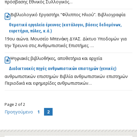
πρόσβασης Εθνικός Συλλογικός…
Γερμανική Γλώσσα και Φιλολογία
(1)
Βιβλιολογικό Εργαστήρι “Φίλιππος Ηλιού”. Βιβλιογραφία
Θεατρικές σπουδές
(1)
Μουσικές σπουδές
Θεματικά εργαλεία έρευνας (κατάλογοι, βάσεις δεδομένων,
(1)
ευρετήρια, πύλες, κ.ά.)
Σλαβικές Σπουδές
(1)
19ου αιώνα. Μουσείο Μπενάκη ΔΥΑΣ. Δίκτυο Υποδομών για
Θεολογία
(1)
την Έρευνα στις Ανθρωπιστικές Επιστήμες. …
Γλωσσολογία
(1)
Ψηφιακές βιβλιοθήκες, αποθετήρια και αρχεία
Εξ αποστάσεως εκπαίδευση. Η
Διαδικτυακές πηγές ανθρωπιστικών επιστημών (γενικές)
Βιβλιοθήκη Φιλοσοφικής Σχολής κοντά
ανθρωπιστικών επιστημών Βιβλία ανθρωπιστικών επιστημών
σας
Περιοδικά και εφημερίδες ανθρωπιστικών…
Διαδικτυακές πηγές ανθρωπιστικών
επιστημών
(8)
Page 2 of 2
Κοινωνικές Επιστήμες
Προηγούμενο
1
2
Θετικές Επιστήμες
(1)
Επιστήμες υγείας
(1)
Ιδιότητα