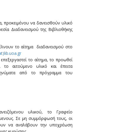
α, προκειμένου να δανεισθούν υλικό
εσία Διαδανεισμού της Βιβλιοθήκης
λνουν το αίτημα διαδανεισμού στο
(at)lib.uoa.gr
πεξεργαστεί το αίτημα, το προωθεί
 το αιτούμενο υλικό και έπειτα
μηνύματα από το πρόγραμμα του
νειζόμενου υλικού, το Γραφείο
όμενους. Σε μη συμμόρφωσή τους, οι
ίλουν να αναλάβουν την υποχρέωση
ογες κυρώσεις.