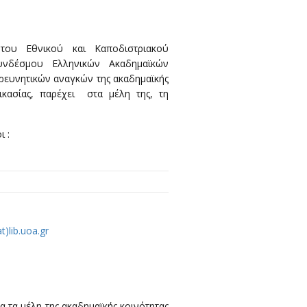
του Εθνικού και Καποδιστριακού
υνδέσμου Ελληνικών Ακαδημαϊκών
ρευνητικών αναγκών της ακαδημαϊκής
δικασίας, παρέχει στα μέλη της, τη
ι :
(at)lib.uoa.gr
 τα μέλη της ακαδημαϊκής κοινότητας