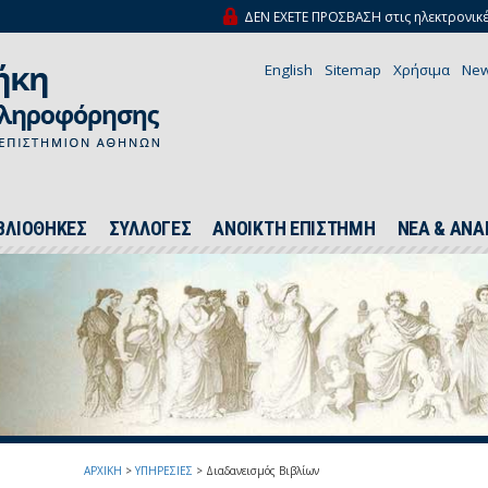
ΔΕΝ ΕΧΕΤΕ ΠΡΟΣΒΑΣΗ στις ηλεκτρονικέ
English
Sitemap
Χρήσιμα
New
ΒΛΙΟΘΗΚΕΣ
ΣΥΛΛΟΓΕΣ
ΑΝΟΙΚΤΗ ΕΠΙΣΤΗΜΗ
ΝΕΑ & ΑΝΑ
ΑΡΧΙΚΗ
>
ΥΠΗΡΕΣΙΕΣ
>
Διαδανεισμός Βιβλίων