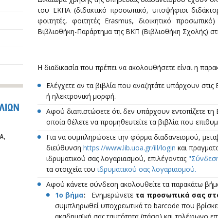
του ΕΚΠΑ (διδακτικό προσωπικό, υποψήφιοι διδάκτορ
φοιτητές, φοιτητές Erasmus, διοικητικό προσωπικό)
Βιβλιοθήκη-Παράρτημα της ΒΚΠ (Βιβλιοθήκη Σχολής) στ
Η διαδικασία που πρέπει να ακολουθήσετε είναι η παρα
Ελέγχετε αν τα βιβλία που αναζητάτε υπάρχουν στις
ή ηλεκτρονική μορφή.
ΛΙΩΝ
Αφού διαπιστώσετε ότι δεν υπάρχουν εντοπίζετε τη
οποία θέλετε να προμηθευτείτε τα βιβλία που επιθυμε
Για να συμπληρώσετε την φόρμα διαδανεισμού, μεταβ
Α,
διεύθυνση
https://www.lib.uoa.gr/ill/login
και πραγματ
ιδρυματικού σας λογαριασμού, επιλέγοντας
"Σύνδεσ
τα στοιχεία του
ιδρυματικού σας λογαριασμού.
Αφού κάνετε σύνδεση ακολουθείτε τα παρακάτω βήμ
1ο βήμα
:
Ενημερώνετε
τα προσωπικά σας στ
συμπληρωθεί υποχρεωτικά το barcode που βρίσκετ
ακαδημαϊκή σας ταυτότητα (πάσο) και τηλέφωνο επ