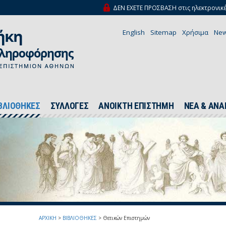
ΔΕΝ ΕΧΕΤΕ ΠΡΟΣΒΑΣΗ στις ηλεκτρονικέ
English
Sitemap
Χρήσιμα
New
ΒΛΙΟΘΗΚΕΣ
ΣΥΛΛΟΓΕΣ
ΑΝΟΙΚΤΗ ΕΠΙΣΤΗΜΗ
ΝΕΑ & ΑΝΑ
ΑΡΧΙΚΗ
>
ΒΙΒΛΙΟΘΗΚΕΣ
>
Θετικών Επιστημών