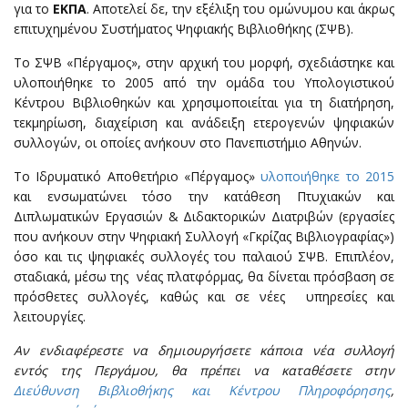
για το
ΕΚΠΑ
. Αποτελεί δε, την εξέλιξη του ομώνυμου και άκρως
επιτυχημένου Συστήματος Ψηφιακής Βιβλιοθήκης (ΣΨΒ).
Το ΣΨΒ «Πέργαμος», στην αρχική του μορφή, σχεδιάστηκε και
υλοποιήθηκε το 2005 από την ομάδα του Υπολογιστικού
Κέντρου Βιβλιοθηκών και χρησιμοποιείται για τη διατήρηση,
τεκμηρίωση, διαχείριση και ανάδειξη ετερογενών ψηφιακών
συλλογών, οι οποίες ανήκουν στο Πανεπιστήμιο Αθηνών.
Το Ιδρυματικό Αποθετήριο «Πέργαμος»
υλοποιήθηκε το 2015
και ενσωματώνει τόσο την κατάθεση Πτυχιακών και
Διπλωματικών Εργασιών & Διδακτορικών Διατριβών (εργασίες
που ανήκουν στην Ψηφιακή Συλλογή «Γκρίζας Βιβλιογραφίας»)
όσο και τις ψηφιακές συλλογές του παλαιού ΣΨΒ. Επιπλέον,
σταδιακά, μέσω της νέας πλατφόρμας, θα δίνεται πρόσβαση σε
πρόσθετες συλλογές, καθώς και σε νέες υπηρεσίες και
λειτουργίες.
Αν ενδιαφέρεστε να δημιουργήσετε κάποια νέα συλλογή
εντός της Περγάμου, θα πρέπει να καταθέσετε στην
Διεύθυνση Βιβλιοθήκης και Κέντρου Πληροφόρησης
,