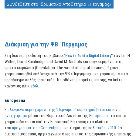
Συνδεθείτε στο Ιδρυματικό Αποθετήριο «Πέργαμος»
Διάκριση για την ΨΒ "Πέργαμος"
Στη δεύτερη έκδοση του βιβλίου
των Ian H.
"
How to Build a Digital Library
"
Witten, David Bainbridge and David M. Nichols και συγκεκριμένα στο
πρώτο κεφάλαιο (Orientation: The world of digital libraries), έχουν
χρησιμοποιηθεί «οθόνες» από την ΨΒ «Πέργαμος» ως χαρακτηριστικό
παράδειγμα καλής πρακτικής. Τις οθόνες μπορείτε, επίσης, να δείτε
κάνοντας κλικ
εδώ
.
Europeana
Επιλεγμένο περιεχόμενο της "Περγάμου" ευρετηριάζεται και είναι
αναζητήσιμο
μέσω του Θεματικού Δικτύου της
Europeana
, το οποίο
χρηματοδοτείται από την Ευρωπαϊκή Επιτροπή στο πλαίσιο
του
προγράμματος eContentplus
, ως τμήμα της
πολιτικής i2010
. Το
δίκτυο Europeana, αρχικά γνωστό ως δίκτυο της Ευρωπαϊκής ψηφιακής