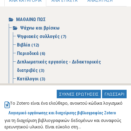
ΑΝΑ ΚΑΤΗΓΟΡΙΑ
ΑΝΑ ΕΤΙΚΕΤΑ
ΑΝΑΖΗΤΗΣΗ
ΜΑΘΑΙΝΩ ΠΩΣ
Ψάχνω και βρίσκω
Ψηφιακές συλλογές
(7)
Βιβλία
(12)
Περιοδικά
(6)
Διπλωματικές εργασίες - Διδακτορικές
διατριβές
(3)
Κατάλογοι
(3)
Βάσεις δεδομένων
(4)
ΣΥΧΝΕΣ ΕΡΩΤΗΣΕΙΣ
ΓΛΩΣΣΑΡΙ
Άρθρα
(2)
Το Zotero είναι ένα ελεύθερο, ανοικτού κώδικα λογισμικό
Οδηγοί- Εγχειρίδια
(22)
Συλλογές νομοθεσιών/νομολογιών
(1)
Λογισμικό οργάνωσης και διαχείρισης βιβλιογραφίας Zotero
για τη διαχείριση βιβλιογραφικών δεδομένων και συναφούς
Γνωστικά αντικείμενα
ερευνητικού υλικού. Είναι εύκολο στη…
Ιδιότητα