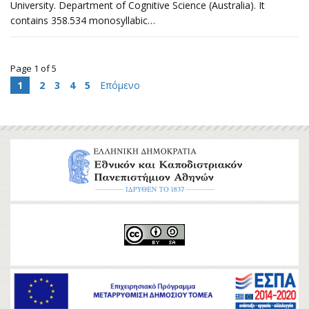
University. Department of Cognitive Science (Australia). It
contains 358.534 monosyllabic…
Page 1 of 5
1
2
3
4
5
Επόμενο