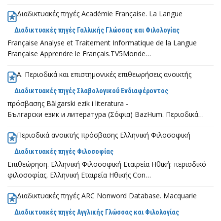
Κάνω έρευνα
Διαδικτυακές πηγές Académie Française. La Langue
Πέργαμος: ιδρυματικό αποθετήριο
Διαδικτυακές πηγές Γαλλικής Γλώσσας και Φιλολογίας
Ανοικτή Επιστήμη
Française Analyse et Traitement Informatique de la Langue
Française Apprendre le Français.TV5Monde…
Α. Περιοδικά και επιστημονικές επιθεωρήσεις ανοικτής
Διαδικτυακές πηγές Σλαβολογικού Ενδιαφέροντος
πρόσβασης Bălgarski ezik i literatura -
Български език и литература (Σόφια) BazHum. Περιοδικά…
Περιοδικά ανοικτής πρόσβασης Ελληνική Φιλοσοφική
Διαδικτυακές πηγές Φιλοσοφίας
Επιθεώρηση. Ελληνική Φιλοσοφική Εταιρεία Ηθική: περιοδικό
φιλοσοφίας. Ελληνική Εταιρεία Ηθικής Con…
Διαδικτυακές πηγές ARC Nonword Database. Macquarie
Διαδικτυακές πηγές Αγγλικής Γλώσσας και Φιλολογίας