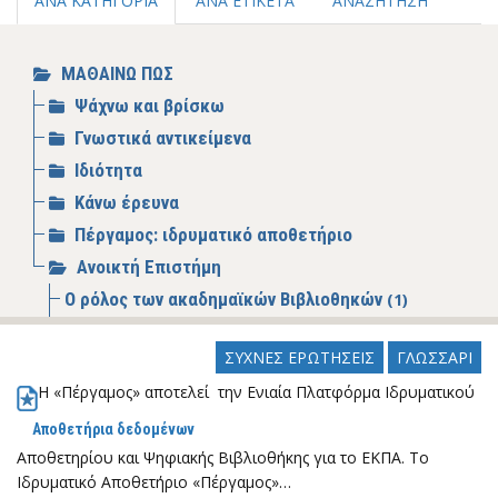
ΑΝΑ ΚΑΤΗΓΟΡΙΑ
ΑΝΑ ΕΤΙΚΕΤΑ
ΑΝΑΖΗΤΗΣΗ
ΜΑΘΑΙΝΩ ΠΩΣ
Ψάχνω και βρίσκω
Γνωστικά αντικείμενα
Ιδιότητα
Κάνω έρευνα
Πέργαμος: ιδρυματικό αποθετήριο
Ανοικτή Επιστήμη
Ο ρόλος των ακαδημαϊκών Βιβλιοθηκών
(1)
Επιστημονική επικοινώνηση (Sholarly
ΣΥΧΝΕΣ ΕΡΩΤΗΣΕΙΣ
ΓΛΩΣΣΑΡΙ
communication)
Η «Πέργαμος» αποτελεί την Ενιαία Πλατφόρμα Ιδρυματικού
Ερευνητικές υποδομές
(4)
Εκπαίδευση και δεξιότητες
(7)
Αποθετήρια δεδομένων
Αποθετηρίου και Ψηφιακής Βιβλιοθήκης για το ΕΚΠΑ. Το
Επιστήμη των Πολιτών
(2)
Ιδρυματικό Αποθετήριο «Πέργαμος»…