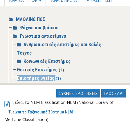
ΑΝΑ ΚΑΤΗΓΟΡΙΑ
ΑΝΑ ΕΤΙΚΕΤΑ
ΑΝΑΖΗΤΗΣΗ
ΜΑΘΑΙΝΩ ΠΩΣ
Ψάχνω και βρίσκω
Γνωστικά αντικείμενα
Ανθρωπιστικές επιστήμες και Καλές
Τέχνες
Κοινωνικές Επιστήμες
Θετικές Επιστήμες
(1)
Επιστήμες υγείας
(1)
Ιδιότητα
ΣΥΧΝΕΣ ΕΡΩΤΗΣΕΙΣ
ΓΛΩΣΣΑΡΙ
Κάνω έρευνα
Τί είναι το NLM Classification NLM (National Library of
Πέργαμος: ιδρυματικό αποθετήριο
Ανοικτή Επιστήμη
Τι είναι το Ταξινομικό Σύστημα NLM
Medicine Classification)