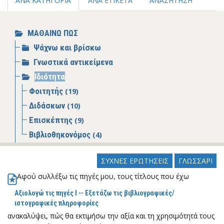
ΑΝΑ ΚΑΤΗΓΟΡΙΑ
ΑΝΑ ΕΤΙΚΕΤΑ
ΑΝΑΖΗΤΗΣΗ
ΜΑΘΑΙΝΩ ΠΩΣ
Ψάχνω και βρίσκω
Γνωστικά αντικείμενα
Ιδιότητα
Φοιτητής
(19)
Διδάσκων
(10)
Επισκέπτης
(9)
Βιβλιοθηκονόμος
(4)
Κάνω έρευνα
ΣΥΧΝΕΣ ΕΡΩΤΗΣΕΙΣ
ΓΛΩΣΣΑΡΙ
Πέργαμος: ιδρυματικό αποθετήριο
Αφού συλλέξω τις πηγές μου, τους τίτλους που έχω
Ανοικτή Επιστήμη
Αξιολογώ τις πηγές Ι -- Εξετάζω τις βιβλιογραφικές/
ιστογραφικές πληροφορίες
ανακαλύψει, πώς θα εκτιμήσω την αξία και τη χρησιμότητά τους