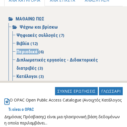
ΑΝΑ ΚΑΤΗΓΟΡΙΑ
ΑΝΑ ΕΤΙΚΕΤΑ
ΑΝΑΖΗΤΗΣΗ
ΜΑΘΑΙΝΩ ΠΩΣ
Ψάχνω και βρίσκω
Ψηφιακές συλλογές
(7)
Βιβλία
(12)
Περιοδικά
(6)
Διπλωματικές εργασίες - Διδακτορικές
διατριβές
(3)
Κατάλογοι
(3)
Βάσεις δεδομένων
(4)
ΣΥΧΝΕΣ ΕΡΩΤΗΣΕΙΣ
ΓΛΩΣΣΑΡΙ
Άρθρα
(2)
Ο OPAC Open Public Access Catalogue (Ανοιχτός Κατάλογος
Οδηγοί- Εγχειρίδια
(22)
Συλλογές νομοθεσιών/νομολογιών
(1)
Τι είναι ο OPAC
Δημόσιας Πρόσβασης) είναι μια ηλεκτρονική βάση δεδομένων
Γνωστικά αντικείμενα
η οποία περιλαμβάνει...
Ιδιότητα