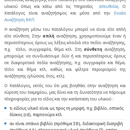
υλικού όπως και κάτω από τις Υπηρεσίες
απευθείας.
Ο
Κατάλογος είναι αναζητήσιμος και μέσα από την
Ενιαία
Αναζήτηση ΒΚΠ
.
Η αναζήτηση μέσω του Καταλόγου μπορεί να είναι είτε απλή
είτε σύνθετη. Στην
απλή
αναζήτηση, χρησιμοποιούμε έναν ή
περισσότερους όρους ως λέξεις-κλειδιά στο πεδίο αναζήτησης,
π.χ. τίτλο, συγγραφέα, θέμα κτλ. Στη
σύνθετη
αναζήτηση,
μπορούμε να συνδυάσουμε δύο ή και περισσότερους όρους
σε διαφορετικά πεδία αναζήτησης, π.χ. συγγραφέα και θέμα,
τίτλο και θέμα κτλ, καθώς και φίλτρα περιορισμού της
αναζήτησης (γλώσσα, έτος, κτλ).
Ο Κατάλογος, εκτός του ότι μας βοηθάει στην αναζήτηση και
εύρεση του τεκμηρίου, μας δίνει και τη δυνατότητα να πάρουμε
πληροφορίες για το είδος και την κατάσταση του υλικού :
τι είδους υλικό είναι ως προς τη μορφή, π.χ. βιβλίο, οπτικός
δίσκος (cd), παρτιτούρα κτλ.
αν είναι σπάνιο βιβλίο (πρόθεμα ΣΒ), διδακτορική διατριβή
(πρόθεμα ΔΔ), πληροφοριακό υλικό (πρόθεμα Π), οπότε