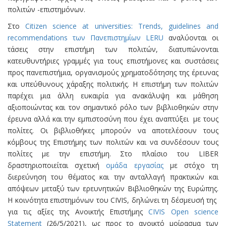
πολιτών -επιστηµόνων.
Στο
Citizen science at universities: Trends, guidelines and
recommendations των Πανεπιστημίων LERU
αναλύονται οι
τάσεις στην επιστήμη των πολιτών, διατυπώνονται
κατευθυντήριες γραμμές για τους επιστήμονες και συστάσεις
προς πανεπιστήμια, οργανισμούς χρηματοδότησης της έρευνας
και υπεύθυνους χάραξης πολιτικής. Η επιστήμη των πολιτών
παρέχει μια άλλη ευκαιρία για ανακάλυψη και μάθηση
αξιοποιώντας και τον σημαντικό ρόλο των βιβλιοθηκών στην
έρευνα αλλά και την εμπιστοσύνη που έχει αναπτύξει με τους
πολίτες. Οι βιβλιοθήκες μπορούν να αποτελέσουν τους
κόμβους της Επιστήμης των πολιτών και να συνδέσουν τους
πολίτες με την επιστήμη. Στο πλαίσιο του LIBER
δραστηριοποιείται σχετική
ομάδα εργασίας
με στόχο τη
διερεύνηση του θέματος και την ανταλλαγή πρακτικών και
απόψεων μεταξύ των ερευνητικών Βιβλιοθηκών της Ευρώπης.
H κοινότητα επιστημόνων του CIVIS, δηλώνει τη δέσμευσή της
για τις αξίες της Ανοικτής Επιστήμης
CIVIS
Open science
Statement
(26/5/2021), ως προς το ανοικτό μοίρασμα των