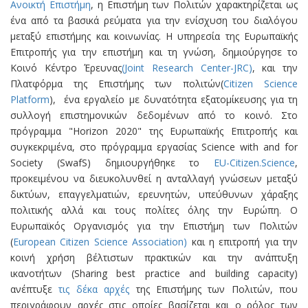
Aνοικτή Eπιστήμη
, η Επιστήμη των Πολιτών χαρακτηρίζεται ως
ένα από τα βασικά ρεύματα για την ενίσχυση του διαλόγου
μεταξύ επιστήμης και κοινωνίας. Η υπηρεσία της Ευρωπαϊκής
Επιτροπής για την επιστήμη και τη γνώση, δημιούργησε το
Κοινό Κέντρο Έρευνας
(Joint Research
Center
-JRC)
, και την
Πλατφόρμα της Επιστήμης των πολιτών(
Citizen Science
Platform
), ένα εργαλείο με δυνατότητα εξατομίκευσης για τη
συλλογή επιστημονικών δεδομένων από το κοινό. Στο
πρόγραμμα "Horizon 2020" της Ευρωπαϊκής Επιτροπής και
συγκεκριμένα, στο πρόγραμμα εργασίας Science with and for
Society (SwafS) δημιουργήθηκε το
EU-Citizen.Science
,
προκειμένου να διευκολυνθεί η ανταλλαγή γνώσεων μεταξύ
δικτύων, επαγγελματιών, ερευνητών, υπεύθυνων χάραξης
πολιτικής αλλά και τους πολίτες όλης την Ευρώπη. Ο
Ευρωπαϊκός Οργανισµός για την Επιστήμη των Πολιτών
(
European Citizen Science Association)
και η επιτροπή για την
κοινή χρήση βέλτιστων πρακτικών και την ανάπτυξη
ικανοτήτων (Sharing best practice and building capacity)
ανέπτυξε
τις δέκα αρχές
της Επιστήμης των Πολιτών, που
περιγράφουν αρχές στις οποίες βασίζεται και ο ρόλος των