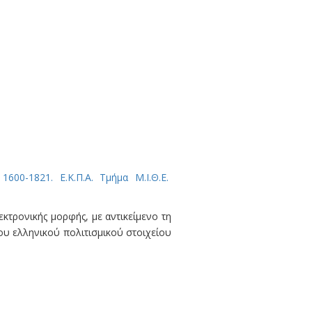
00-1821. Ε.Κ.Π.Α. Τμήμα Μ.Ι.Θ.Ε.
κτρονικής μορφής, με αντικείμενο τη
υ ελληνικού πολιτισμικού στοιχείου