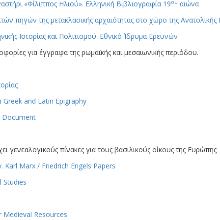
ου
αστήρι «Φίλιππος Ηλιού». Ελληνική Βιβλιογραφία 19
αιώνα
τών πηγών της μετακλασικής αρχαιότητας στο χώρο της Ανατολικής
ικής Ιστορίας και Πολιτισμού. Εθνικό Ίδρυμα Ερευνών
οφορίες για έγγραφα της ρωμαϊκής και μεσαιωνικής περιόδου.
τορίας
n Greek and Latin Epigraphy
ry Document
ει γενεαλογικούς πίνακες για τους βασιλικούς οίκους της Ευρώπης
ry. Karl Marx / Friedrich Engels Papers
l Studies
or Medieval Resources