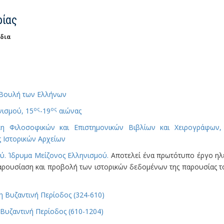
ρίας
ίδια
. Βουλή των Ελλήνων
ος
ος
νισμού, 15
-19
αιώνας
η Φιλοσοφικών και Επιστημονικών Βιβλίων και Χειρογράφων, 16
ς Ιστορικών Αρχείων
ύ. Ίδρυμα Μείζονος Ελληνισμού.
Αποτελεί ένα πρωτότυπο έργο ηλε
αρουσίαση και προβολή των ιστορικών δεδομένων της παρουσίας το
 Βυζαντινή Περίοδος (324-610)
Βυζαντινή Περίοδος (610-1204)