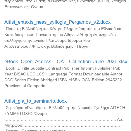
περιοδικού στο Σύστημα Ηλεκτρονικής Εκδοτικής (e-Pub) Στοιχεία
Επικοινωνίας: Ονομα
Aitisi_entaxis_neas_syllogis_Pergamos_v2.docx
Προς:τη Βιβλιοθήκη και Κέντρο Πληροφόρησης του Εθνικού και
Καποδιστριακού Πανεπιστημίου Αθηνών Αίτηση ένταξης νέας
συλλογής στην Ενιαία Πλατφόρμα Ιδρυματικού
Αποθετηρίου / Ψηφιακής Βιβλιοθήκης «Πέργα
eBook_Open_Access__OA__Collection_June_2021.xlsx
Book ID Title Subtitle Contract Publisher Imprint Publisher Pub
Year BISAC LCC LCSH Language Format Downloadable Author
DDC Series Fiction Abridged ISBN eISBN OCN Edition 2945222
Practices of Comparin
Aitisi_gia_to_seminario.docx
Σεμινάριο «Γνωρίζω τη Βιβλιοθήκη της Νομικής Σχολής» ΑΙΤΗΣΗ
ΣΥΜΜΕΤΟΧΗΣ Όνομα:
………………………………………………………………………. Αρ.
Μητρώου:……………………………………………………………..
Ιδιότητα: Προπτυχιακός φοιτητής