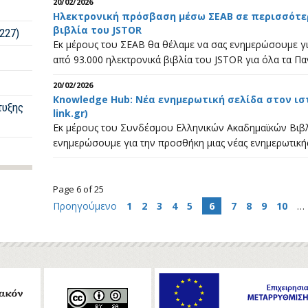
20/02/2026
Ηλεκτρονική πρόσβαση μέσω ΣΕΑΒ σε περισσότερ
βιβλία του JSTOR
227)
Εκ μέρους του ΣΕΑΒ θα θέλαμε να σας ενημερώσουμε γ
από 93.000 ηλεκτρονικά βιβλία του JSTOR για όλα τα Πα
20/02/2026
Knowledge Hub: Νέα ενημερωτική σελίδα στον ιστ
τυξης
link.gr)
Εκ μέρους του Συνδέσμου Ελληνικών Ακαδημαϊκών Βιβλ
ενημερώσουμε για την προσθήκη μιας νέας ενημερωτική
Page 6 of 25
Προηγούμενο
1
2
3
4
5
6
7
8
9
10
…