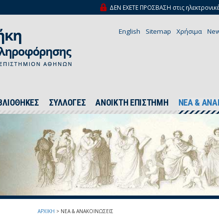
ΔΕΝ ΕΧΕΤΕ ΠΡΟΣΒΑΣΗ στις ηλεκτρονικέ
English
Sitemap
Χρήσιμα
New
ΒΛΙΟΘΗΚΕΣ
ΣΥΛΛΟΓΕΣ
ΑΝΟΙΚΤΗ ΕΠΙΣΤΗΜΗ
ΝΕΑ & ΑΝΑ
ΑΡΧΙΚΗ
>
ΝΕΑ & ΑΝΑΚΟΙΝΩΣΕΙΣ