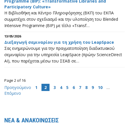
Programme (BIP): «Transformative Libraries and
Participatory Culture»
Η Βιβλιοθήκη και Κέντρο Πληροφόρησης (ΒΚΠ) του ΕΚΠΑ
συμμετέχει στον σχεδιασμό και την υλοποίηση του Blended
Intensive Programme (BIP) με τίτλο «Transf…
13/05/2026
Διεξαγωγή σεμιναρίου για τη χρήση του LeapSpace
Σας ενημερώνουμε για την πραγματοποίηση διαδικτυακού
σεμιναρίου για την υπηρεσία LeapSpace (πρώην ScienceDirect
AI), που παρέχεται μέσω του ΣΕΑΒ σε…
Page 2 of 16
Προηγούμενο
1
2
3
4
5
6
7
8
9
10
…
Επόμενο
ΝΕΑ & ΑΝΑΚΟΙΝΩΣΕΙΣ