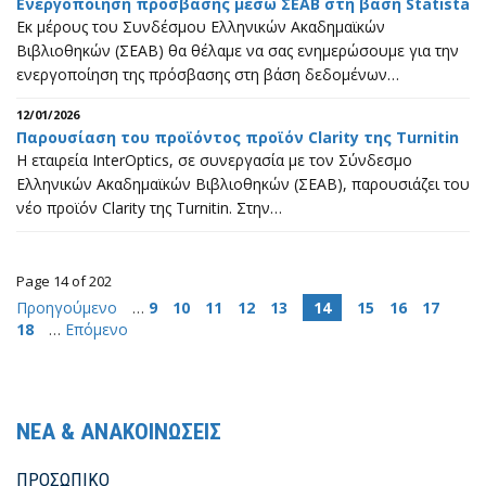
Ενεργοποίηση πρόσβασης μέσω ΣΕΑΒ στη βάση Statista
Εκ μέρους του Συνδέσμου Ελληνικών Ακαδημαϊκών
Βιβλιοθηκών (ΣΕΑΒ) θα θέλαμε να σας ενημερώσουμε για την
ενεργοποίηση της πρόσβασης στη βάση δεδομένων…
12/01/2026
Παρουσίαση του προϊόντος προϊόν Clarity της Turnitin
Η εταιρεία InterOptics, σε συνεργασία με τον Σύνδεσμο
Ελληνικών Ακαδημαϊκών Βιβλιοθηκών (ΣΕΑΒ), παρουσιάζει του
νέο προϊόν Clarity της Turnitin. Στην…
Page 14 of 202
Προηγούμενο
…
9
10
11
12
13
14
15
16
17
18
…
Επόμενο
ΝΕΑ & ΑΝΑΚΟΙΝΩΣΕΙΣ
ΠΡΟΣΩΠΙΚΟ