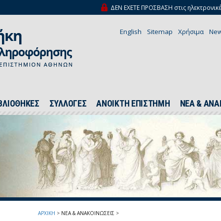
ΔΕΝ ΕΧΕΤΕ ΠΡΟΣΒΑΣΗ στις ηλεκτρονικέ
English
Sitemap
Χρήσιμα
New
ΒΛΙΟΘΗΚΕΣ
ΣΥΛΛΟΓΕΣ
ΑΝΟΙΚΤΗ ΕΠΙΣΤΗΜΗ
ΝΕΑ & ΑΝΑ
ΑΡΧΙΚΗ
>
ΝΕΑ & ΑΝΑΚΟΙΝΩΣΕΙΣ
>