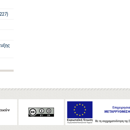
227)
τυξης