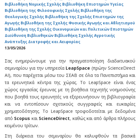
Βιβλιοθήκη Νομικής Σχολής
Βιβλιοθήκη Επιστημών Υγείας
Βιβλιοθήκη της Φιλοσοφικής Σχολής
Βιβλιοθήκη της
Θεολογικής Σχολής
Βιβλιοθήκη της Σχολής Επιστημών της
Αγωγής
Βιβλιοθήκη της Σχολής Φυσικής Αγωγής και Αθλητισμού
Βιβλιοθήκη της Σχολής Οικονομικών και Πολιτικών Επιστημών
Διεύθυνση Βιβλιοθηκών
Βιβλιοθήκη Σχολής Αγροτικής
Ανάπτυξης Διατροφής και Αειφορίας
13/05/2026
Σας ενημερώνουμε για την πραγματοποίηση διαδικτυακού
σεμιναρίου για την υπηρεσία
LeapSpace
(πρώην ScienceDirect
AI), που παρέχεται μέσω του ΣΕΑΒ σε όλα τα Πανεπιστήμια και
τα ερευνητικά κέντρα της χώρας. Το LeapSpace είναι ένας
χώρος εργασίας έρευνας με τη βοήθεια τεχνητής νοημοσύνης
που βοηθά τους ερευνητές να εξερευνήσουν τη βιβλιογραφία
και να εντοπίσουν σχετικούς συγγραφείς και ευκαιρίες
χρηματοδότησης. Το LeapSpace τροφοδοτείται με δεδομένα
από
Scopus
και
ScienceDirect
, καθώς και από άρθρα πλήρους
κειμένου τρίτων.
Στη διάρκεια του σεμιναρίου θα καλυφθούν τα βασικά